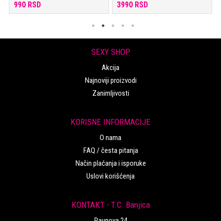
990 RSD
3990 RSD
SEXY SHOP
Akcija
Najnoviji proizvodi
Zanimljivosti
KORISNE INFORMACIJE
O nama
FAQ / česta pitanja
Način plaćanja i isporuke
Uslovi korišćenja
KONTAKT - T.C. Banjica
Paunova 24