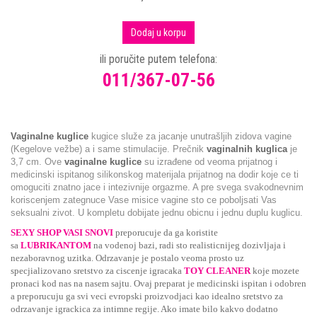
Dodaj u korpu
ili poručite putem telefona:
011/367-07-56
Vaginalne kuglice
kugice služe za jacanje unutrašljih zidova vagine
(Kegelove vežbe) a i same stimulacije. Prečnik
vaginalnih kuglica
je
3,7 cm. Ove
vaginalne kuglice
su izrađene od veoma prijatnog i
medicinski ispitanog silikonskog materijala prijatnog na dodir koje ce ti
omoguciti znatno jace i intezivnije orgazme. A pre svega svakodnevnim
koriscenjem zategnuce Vase misice vagine sto ce poboljsati Vas
seksualni zivot. U kompletu dobijate jednu obicnu i jednu duplu kuglicu.
SEXY SHOP VASI SNOVI
preporucuje da ga koristite
sa
LUBRIKANTOM
na vodenoj bazi, radi sto realisticnijeg dozivljaja i
nezaboravnog uzitka. Odrzavanje je postalo veoma prosto uz
specjializovano sretstvo za ciscenje igracaka
TOY CLEANER
koje mozete
pronaci kod nas na nasem sajtu. Ovaj preparat je medicinski ispitan i odobren
a preporucuju ga svi veci evropski proizvodjaci kao idealno sretstvo za
odrzavanje igrackica za intimne regije. Ako imate bilo kakvo dodatno