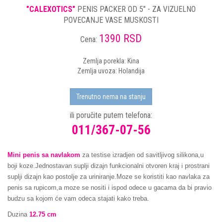
"CALEXOTICS"
PENIS PACKER OD 5" - ZA VIZUELNO
POVECANJE VASE MUSKOSTI
1390 RSD
Cena:
Zemlja porekla: Kina
Zemlja uvoza: Holandija
Trenutno nema na stanju
ili poručite putem telefona:
011/367-07-56
Mini penis sa navlakom
za testise izradjen od savitljivog silikona,u
boji koze.Jednostavan suplji dizajn funkcionalni otvoren kraj i prostrani
suplji dizajn kao postolje za uriniranje.Moze se koristiti kao navlaka za
penis sa rupicom,a moze se nositi i ispod odece u gacama da bi pravio
budzu sa kojom će vam odeca stajati kako treba.
Duzina
12.75 cm