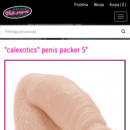
Početna
Akcija
Korpa ( 0 )
Togg
navig
"calexotics" penis packer 5"
Previous
Next