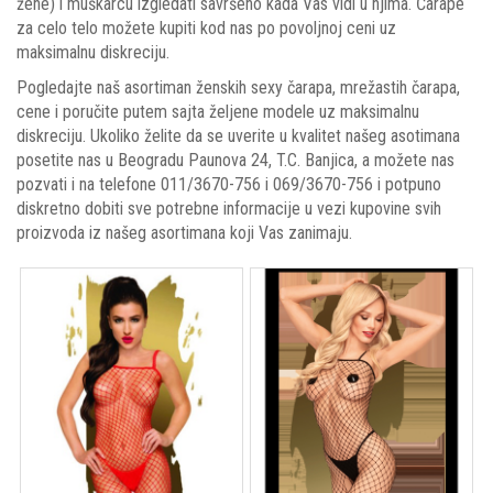
žene) i muškarcu izgledati savršeno kada Vas vidi u njima. Čarape
za celo telo možete kupiti kod nas po povoljnoj ceni uz
maksimalnu diskreciju.
Pogledajte naš asortiman ženskih sexy čarapa, mrežastih čarapa,
cene i poručite putem sajta željene modele uz maksimalnu
diskreciju. Ukoliko želite da se uverite u kvalitet našeg asotimana
posetite nas u Beogradu Paunova 24, T.C. Banjica, a možete nas
pozvati i na telefone 011/3670-756 i 069/3670-756 i potpuno
diskretno dobiti sve potrebne informacije u vezi kupovine svih
proizvoda iz našeg asortimana koji Vas zanimaju.