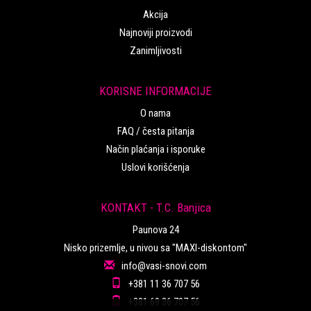
Akcija
Najnoviji proizvodi
Zanimljivosti
KORISNE INFORMACIJE
O nama
FAQ / česta pitanja
Način plaćanja i isporuke
Uslovi korišćenja
KONTAKT - T.C. Banjica
Paunova 24
Nisko prizemlje, u nivou sa "MAXI-diskontom"
info@vasi-snovi.com
+381 11 36 707 56
+381 69 36 707 56