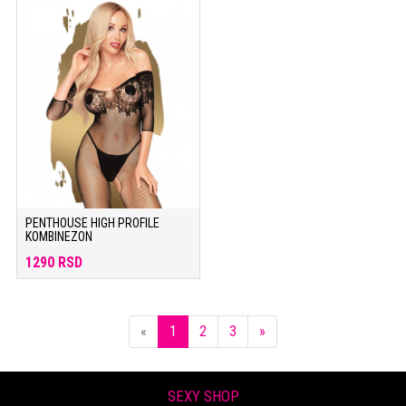
PENTHOUSE HIGH PROFILE
KOMBINEZON
1290 RSD
Previous
Next
«
1
2
3
»
SEXY SHOP