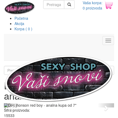
Vaša korpa:
0 proizvoda
Početna
Akcija
Korpa ( 0 )
Toggl
navig
Doc jhonson red boy -
analna kupa od 7"
Previous
Next
Šifra proizvoda:
15533