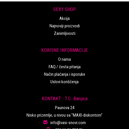
SEXY SHOP
Akcija
Najnoviji proizvodi
Zanimljivosti
KORISNE INFORMACIJE
O nama
FAQ / česta pitanja
Način plaćanja i isporuke
Uslovi korišćenja
KONTAKT - T.C. Banjica
Paunova 24
Nisko prizemlje, u nivou sa "MAXI-diskontom"
info@vasi-snovi.com