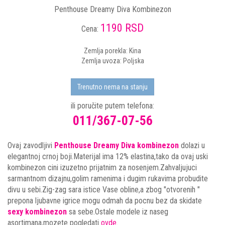
Penthouse Dreamy Diva Kombinezon
1190 RSD
Cena:
Zemlja porekla: Kina
Zemlja uvoza: Poljska
Trenutno nema na stanju
ili poručite putem telefona:
011/367-07-56
Ovaj zavodljivi
Penthouse Dreamy Diva kombinezon
dolazi u
elegantnoj crnoj boji.Materijal ima 12% elastina,tako da ovaj uski
kombinezon cini izuzetno prijatnim za nosenjem.Zahvaljujuci
sarmantnom dizajnu,golim ramenima i dugim rukavima probudite
divu u sebi.Zig-zag sara istice Vase obline,a zbog "otvorenih "
prepona ljubavne igrice mogu odmah da pocnu bez da skidate
sexy kombinezon
sa sebe.Ostale modele iz naseg
asortimana,mozete pogledati
ovde
.