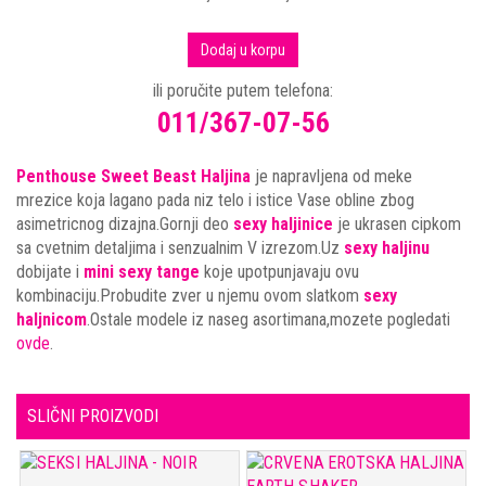
Dodaj u korpu
ili poručite putem telefona:
011/367-07-56
Penthouse Sweet Beast Haljina
je napravljena od meke
mrezice koja lagano pada niz telo i istice Vase obline zbog
asimetricnog dizajna.Gornji deo
sexy haljinice
je ukrasen cipkom
sa cvetnim detaljima i senzualnim V izrezom.Uz
sexy haljinu
dobijate i
mini sexy tange
koje upotpunjavaju ovu
kombinaciju.Probudite zver u njemu ovom slatkom
sexy
haljnicom
.Ostale modele iz naseg asortimana,mozete pogledati
ovde
.
SLIČNI PROIZVODI