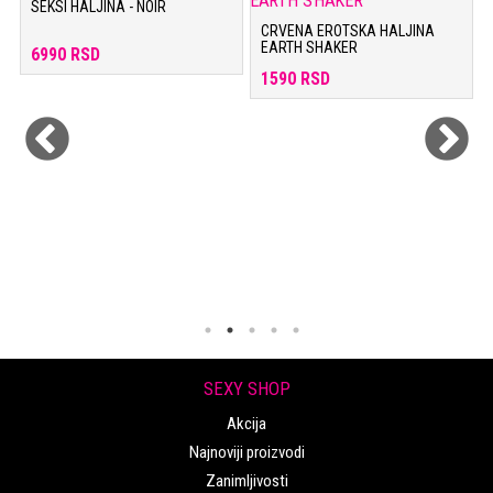
SEKSI HALJINA - NOIR
CRVENA EROTSKA HALJINA
EARTH SHAKER
6990 RSD
1590 RSD
SEXY SHOP
Akcija
Najnoviji proizvodi
Zanimljivosti