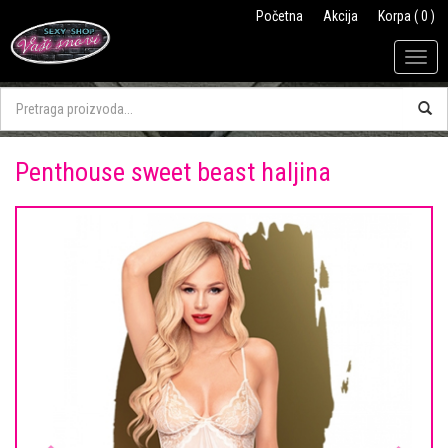
Početna
Akcija
Korpa ( 0 )
Togg
navig
Penthouse sweet beast haljina
Previous
Next