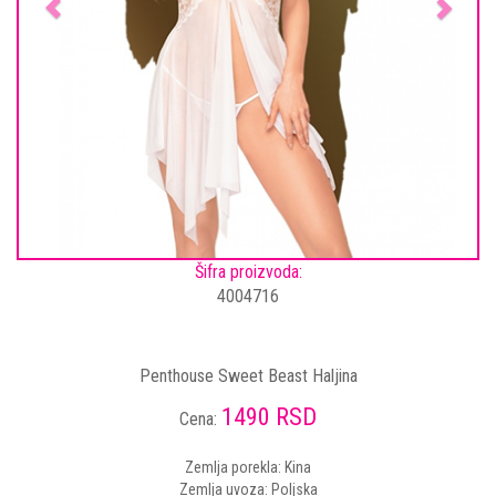
Šifra proizvoda:
4004716
Penthouse Sweet Beast Haljina
1490 RSD
Cena:
Zemlja porekla: Kina
Zemlja uvoza: Poljska