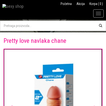
Početna
Akcija
Korpa ( 0 )
Togg
navig
Pretty love navlaka chane
Previous
Next