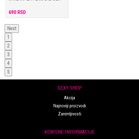
690 RSD
Next
1
2
3
4
5
SEXY SHOP
Akcija
Najnoviji proizvodi
Zanimljivosti
KORISNE INFORMACIJE