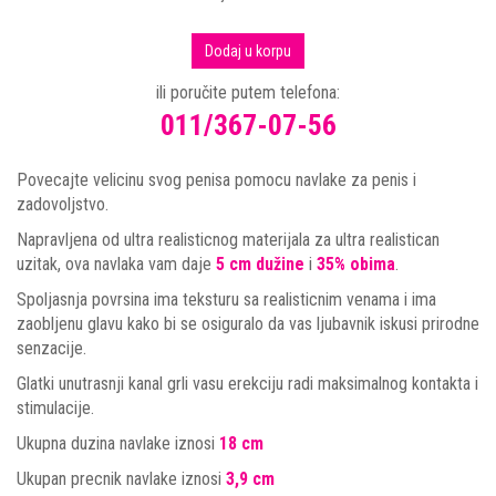
Dodaj u korpu
ili poručite putem telefona:
011/367-07-56
Povecajte velicinu svog penisa pomocu navlake za penis i
zadovoljstvo.
Napravljena od ultra realisticnog materijala za ultra realistican
uzitak, ova navlaka vam daje
5 cm
dužine
i
35%
obima
.
Spoljasnja povrsina ima teksturu sa realisticnim venama i ima
zaobljenu glavu kako bi se osiguralo da vas ljubavnik iskusi prirodne
senzacije.
Glatki unutrasnji kanal grli vasu erekciju radi maksimalnog kontakta i
stimulacije.
Ukupna duzina navlake iznosi
18 cm
Ukupan precnik navlake iznosi
3,9 cm