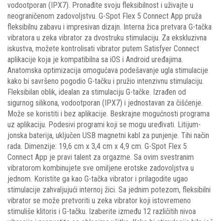
vodootporan (IPX7). Pronađite svoju fleksibilnost i uživajte u
neograničenom zadovoljstvu. G-Spot Flex 5 Connect App pruža
fleksibilnu zabavu i impresivan dizajn. Interna žica pretvara G-tačka
vibratora u zeka vibrator za dvostruku stimulaciju. Za ekskluzivna
iskustva, možete kontrolisati vibrator putem Satisfyer Connect
aplikacije koja je kompatibilna sa iOS i Android uređajima.
Anatomska optimizacija omogućava podešavanje ugla stimulacije
kako bi savršeno pogodio G-tačku i pružio intenzivnu stimulaciju.
Fleksibilan oblik, idealan za stimulaciju G-tačke. Izrađen od
sigurnog silikona, vodootporan (IPX7) i jednostavan za čišćenje.
Može se koristiti i bez aplikacije. Beskrajne mogućnosti programa
uz aplikaciju. Podesivi programi koji se mogu uređivati. Litijum-
jonska baterija, uključen USB magnetni kabl za punjenje. Tihi način
rada. Dimenzije: 19,6 cm x 3,4 cm x 4,9 cm. G-Spot Flex 5
Connect App je pravi talent za orgazme. Sa ovim svestranim
vibratorom kombinujete sve omiljene erotske zadovoljstva u
jednom. Koristite ga kao G-tačka vibrator i prilagodite ugao
stimulacije zahvaljujući internoj žici. Sa jednim potezom, fleksibilni
vibrator se može pretvoriti u zeka vibrator koji istovremeno
stimuliše klitoris i G-tačku. Izaberite između 12 različitih nivoa