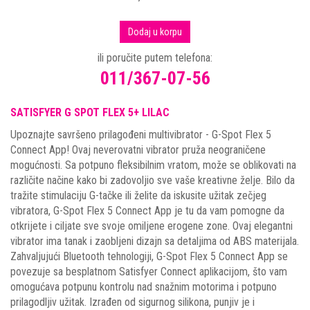
Dodaj u korpu
ili poručite putem telefona:
011/367-07-56
SATISFYER G SPOT FLEX 5+ LILAC
Upoznajte savršeno prilagođeni multivibrator - G-Spot Flex 5
Connect App! Ovaj neverovatni vibrator pruža neograničene
mogućnosti. Sa potpuno fleksibilnim vratom, može se oblikovati na
različite načine kako bi zadovoljio sve vaše kreativne želje. Bilo da
tražite stimulaciju G-tačke ili želite da iskusite užitak zečjeg
vibratora, G-Spot Flex 5 Connect App je tu da vam pomogne da
otkrijete i ciljate sve svoje omiljene erogene zone. Ovaj elegantni
vibrator ima tanak i zaobljeni dizajn sa detaljima od ABS materijala.
Zahvaljujući Bluetooth tehnologiji, G-Spot Flex 5 Connect App se
povezuje sa besplatnom Satisfyer Connect aplikacijom, što vam
omogućava potpunu kontrolu nad snažnim motorima i potpuno
prilagodljiv užitak. Izrađen od sigurnog silikona, punjiv je i