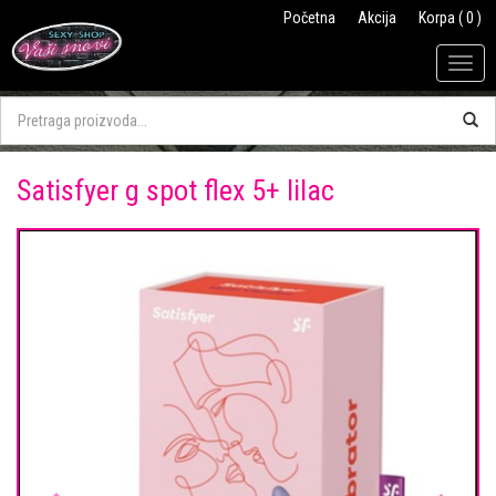
Početna
Akcija
Korpa ( 0 )
Togg
navig
Satisfyer g spot flex 5+ lilac
Previous
Next