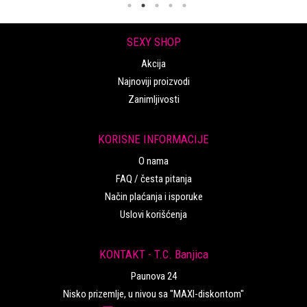
SEXY SHOP
Akcija
Najnoviji proizvodi
Zanimljivosti
KORISNE INFORMACIJE
O nama
FAQ / česta pitanja
Način plaćanja i isporuke
Uslovi korišćenja
KONTAKT - T.C. Banjica
Paunova 24
Nisko prizemlje, u nivou sa "MAXI-diskontom"