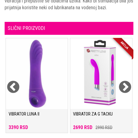
vibracija i prepustite se oblacima užitka. Kako bi stimulacija bila još
prijatnija koristite neki od lubrikanata na vodenoj bazi.
SLIČNI PROIZVODI
A
AKCIJA
VIBRATOR LUNA II
VIBRATOR ZA G TACKU
3390 RSD
2690 RSD
2990 RSD