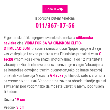
Dodaj u korpu
ili poručite putem telefona:
011/367-07-56
Ergonomski oblik i njegova svilenkasto mekana
silikonska
navlaka
cine
VIBRATOR SA VAKUMSKOM KLITO-
STIMULACIJOM
pravom razmazenoscu.Njegov vijugavi dizajn
vas zaslepljuje i nezno prodire u vas.Fleksibilan,pronalazi vasu
G
tacku
vrhom koji skriva snazni motor.Varijacija od 12 intenziteta
vibracija razlicitih ritmova budi sve senzacije u vagini.Vibracijama
se kontrolise odvojeno trecim dugmetom,tako da imate bezbroj
prijatnih kombinacija.Masazna
G-tacka
je tiha,dok cete s vremena
na vreme stvoriti zvuk.Vodootporna zavrsna obrada takodje ga cini
savrsenim pod vodom,tako da mozete uzivati u njemu pod tusem
ili kadom.
Duzina
19 cm
Precnik
3 cm