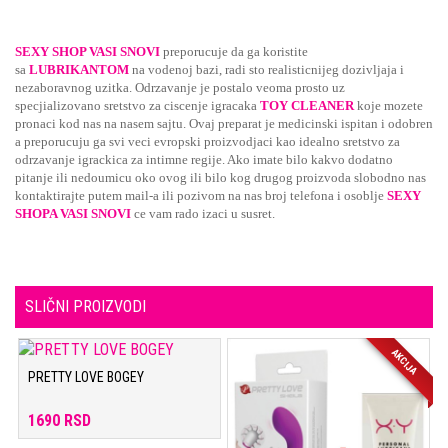
SEXY SHOP VASI SNOVI
preporucuje da ga koristite
sa
LUBRIKANTOM
na vodenoj bazi, radi sto realisticnijeg dozivljaja i
nezaboravnog uzitka. Odrzavanje je postalo veoma prosto uz
specjializovano sretstvo za ciscenje igracaka
TOY CLEANER
koje mozete
pronaci kod nas na nasem sajtu. Ovaj preparat je medicinski ispitan i odobren
a preporucuju ga svi veci evropski proizvodjaci kao idealno sretstvo za
odrzavanje igrackica za intimne regije. Ako imate bilo kakvo dodatno
pitanje ili nedoumicu oko ovog ili bilo kog drugog proizvoda slobodno nas
kontaktirajte putem mail-a ili pozivom na nas broj telefona i osoblje
SEXY
SHOPA VASI SNOVI
ce vam rado izaci u susret.
SLIČNI PROIZVODI
AKCIJA
PRETTY LOVE BOGEY
1690 RSD