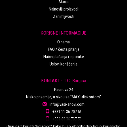
Akcija
Najnoviji proizvodi
Zanimljivosti
KORISNE INFORMACIJE
O nama
FAQ / česta pitanja
Način plaćanja i isporuke
Uslovi korišćenja
KONTAKT - T.C. Banjica
Paunova 24
Nisko prizemlje, u nivou sa "MAXI-diskontom"
info@vasi-snovi.com
+381 11 36 707 56
+381 69 36 707 56
Ovaj sajt koristi "kolačiće" kako bi se obezbedilo bolje korisničko