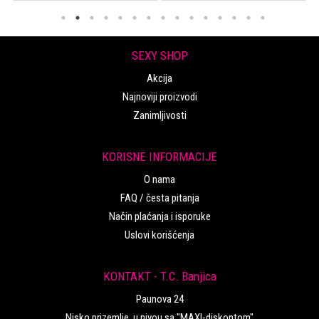
SEXY SHOP
Akcija
Najnoviji proizvodi
Zanimljivosti
KORISNE INFORMACIJE
O nama
FAQ / česta pitanja
Način plaćanja i isporuke
Uslovi korišćenja
KONTAKT - T.C. Banjica
Paunova 24
Nisko prizemlje, u nivou sa "MAXI-diskontom"