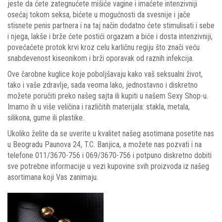
jeste da ćete zategnućete mišiće vagine i imaćete intenzivniji
osećaj tokom seksa, bićete u mogućnosti da svesnije i jače
stisnete penis partnera i na taj način dodatno ćete stimulisati i sebe
i njega, lakše i brže ćete postići orgazam a biće i dosta intenzivniji,
povećaćete protok krvi kroz celu karličnu regiju što znači veću
snabdevenost kiseonikom i brži oporavak od raznih infekcija.
Ove čarobne kuglice koje poboljšavaju kako vaš seksualni život,
tako i vaše zdravlje, sada veoma lako, jednostavno i diskretno
možete poručiti preko našeg sajta ili kupiti u našem Sexy Shop-u.
Imamo ih u više veličina i različitih materijala: stakla, metala,
silikona, gume ili plastike.
Ukoliko želite da se uverite u kvalitet našeg asotimana posetite nas
u Beogradu Paunova 24, T.C. Banjica, a možete nas pozvati i na
telefone 011/3670-756 i 069/3670-756 i potpuno diskretno dobiti
sve potrebne informacije u vezi kupovine svih proizvoda iz našeg
asortimana koji Vas zanimaju.