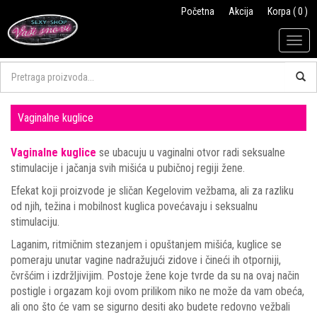
Početna
Akcija
Korpa ( 0 )
Togg
navig
Vaginalne kuglice
Vaginalne kuglice
se ubacuju u vaginalni otvor radi seksualne
stimulacije i jačanja svih mišića u pubičnoj regiji žene.
Efekat koji proizvode je sličan Kegelovim vežbama, ali za razliku
od njih, težina i mobilnost kuglica povećavaju i seksualnu
stimulaciju.
Laganim, ritmičnim stezanjem i opuštanjem mišića, kuglice se
pomeraju unutar vagine nadražujući zidove i čineći ih otporniji,
čvršćim i izdržljivijim. Postoje žene koje tvrde da su na ovaj način
postigle i orgazam koji ovom prilikom niko ne može da vam obeća,
ali ono što će vam se sigurno desiti ako budete redovno vežbali