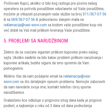
Poštovani Kupci, ukoliko iz bilo kog razloga pre poziva našeg
operatera za potrvdu porudžbine odustanete od Vaše porudžbine,
možete je otkazati pozivanjem naše službe na broj
011/367-07-56
ili na
069/367-07-56
ili jednostavno slanjem maila na
reklamacije@vasi-snovi.com
sa kodom vaše porudžbine koju ste
već dobili na Vaš mail prilikom kreiranja Vaše porudžbine.
5. PROBLEMI SA NARUDŽBINOM
Želimo da se osećate sigurnim prilikom kupovine preko našeg
sajta. Ukoliko naiđete na bilo kakav problem prilikom naručivanja i
kupovine artikala, budite sigurni da smo spremni da Vam
pomognemo.
Molimo Vas da nam pošaljete email na
reklamacije@vasi-
snovi.com
sa što detaljnijim opisom problema. Nemojte zaboraviti
da nam navedete svoje ime, kontakt telefon i broj sporne
narudžbenice.
Ovalašćeno lice odlučuje o prigovoru istog dana kada je prigovor
podnet, a najkasnije u roku od 3 dana od dana podnošenja