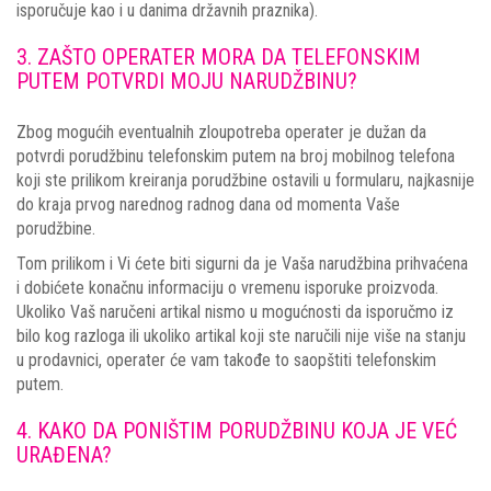
isporučuje kao i u danima državnih praznika).
3. ZAŠTO OPERATER MORA DA TELEFONSKIM
PUTEM POTVRDI MOJU NARUDŽBINU?
Zbog mogućih eventualnih zloupotreba operater je dužan da
potvrdi porudžbinu telefonskim putem na broj mobilnog telefona
koji ste prilikom kreiranja porudžbine ostavili u formularu, najkasnije
do kraja prvog narednog radnog dana od momenta Vaše
porudžbine.
Tom prilikom i Vi ćete biti sigurni da je Vaša narudžbina prihvaćena
i dobićete konačnu informaciju o vremenu isporuke proizvoda.
Ukoliko Vaš naručeni artikal nismo u mogućnosti da isporučmo iz
bilo kog razloga ili ukoliko artikal koji ste naručili nije više na stanju
u prodavnici, operater će vam takođe to saopštiti telefonskim
putem.
4. KAKO DA PONIŠTIM PORUDŽBINU KOJA JE VEĆ
URAĐENA?