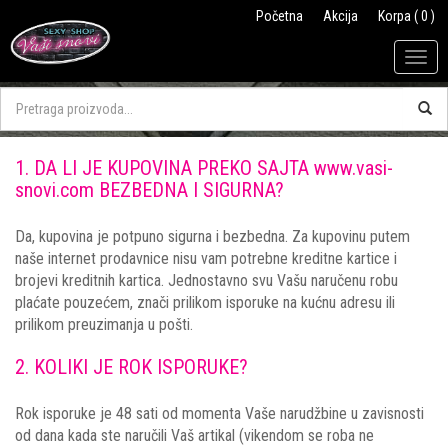
Početna
Akcija
Korpa ( 0 )
Togg
navig
1. DA LI JE KUPOVINA PREKO SAJTA www.vasi-
snovi.com BEZBEDNA I SIGURNA?
Da, kupovina je potpuno sigurna i bezbedna. Za kupovinu putem
naše internet prodavnice nisu vam potrebne kreditne kartice i
brojevi kreditnih kartica. Jednostavno svu Vašu naručenu robu
plaćate pouzećem, znači prilikom isporuke na kućnu adresu ili
prilikom preuzimanja u pošti.
2. KOLIKI JE ROK ISPORUKE?
Rok isporuke je 48 sati od momenta Vaše narudžbine u zavisnosti
od dana kada ste naručili Vaš artikal (vikendom se roba ne