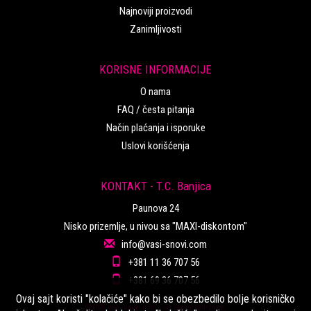
Najnoviji proizvodi
Zanimljivosti
KORISNE INFORMACIJE
O nama
FAQ / česta pitanja
Način plaćanja i isporuke
Uslovi korišćenja
KONTAKT - T.C. Banjica
Paunova 24
Nisko prizemlje, u nivou sa "MAXI-diskontom"
info@vasi-snovi.com
+381 11 36 707 56
+381 69 36 707 56
Ovaj sajt koristi "kolačiće" kako bi se obezbedilo bolje korisničko
©2026.vasi-snovi.com. Sva prava zadržana.