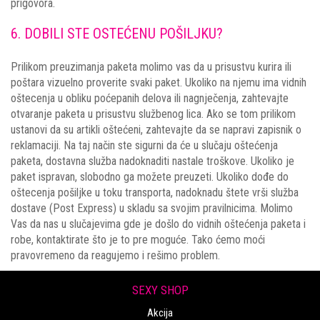
prigovora.
6. DOBILI STE OSTEĆENU POŠILJKU?
Prilikom preuzimanja paketa molimo vas da u prisustvu kurira ili
poštara vizuelno proverite svaki paket. Ukoliko na njemu ima vidnih
oštecenja u obliku poćepanih delova ili nagnječenja, zahtevajte
otvaranje paketa u prisustvu službenog lica. Ako se tom prilikom
ustanovi da su artikli oštećeni, zahtevajte da se napravi zapisnik o
reklamaciji. Na taj način ste sigurni da će u slučaju oštećenja
paketa, dostavna služba nadoknaditi nastale troškove. Ukoliko je
paket ispravan, slobodno ga možete preuzeti. Ukoliko dođe do
oštecenja pošiljke u toku transporta, nadoknadu štete vrši služba
dostave (Post Express) u skladu sa svojim pravilnicima. Molimo
Vas da nas u slučajevima gde je došlo do vidnih oštećenja paketa i
robe, kontaktirate što je to pre moguće. Tako ćemo moći
pravovremeno da reagujemo i rešimo problem.
SEXY SHOP
Akcija