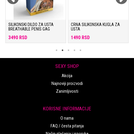
SILIKONSKI DILDO ZA USTA
CRNA SILIKONSKA KUGLA ZA
BREATHABLE PENIS GAG
USTA
3490 RSD
1490 RSD
SEXY SHOP
Akcija
Najnoviji proizvodi
Zanimljivosti
KORISNE INFORMACIJE
O nama
FAQ / česta pitanja
Način plaćanja i isporuke