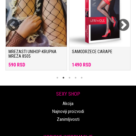
MREZASTI UNIHOP-KRUPNA
SAMODRZECE CARAPE
MREZA 8505
590 RSD
1490 RSD
SEXY SHOP
Akcija
Najnoviji proizvodi
Zanimljivosti