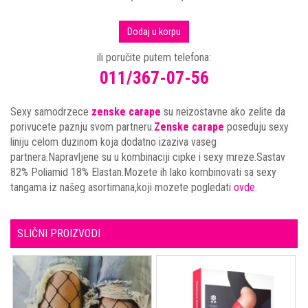
Dodaj u korpu
ili poručite putem telefona:
011/367-07-56
Sexy samodrzece
zenske carape
su neizostavne ako zelite da
porivucete paznju svom partneru.
Zenske carape
poseduju sexy
liniju celom duzinom koja dodatno izaziva vaseg
partnera.Napravljene su u kombinaciji cipke i sexy mreze.Sastav
82% Poliamid 18% Elastan.Mozete ih lako kombinovati sa sexy
tangama iz našeg asortimana,koji mozete pogledati
ovde
.
SLIČNI PROIZVODI