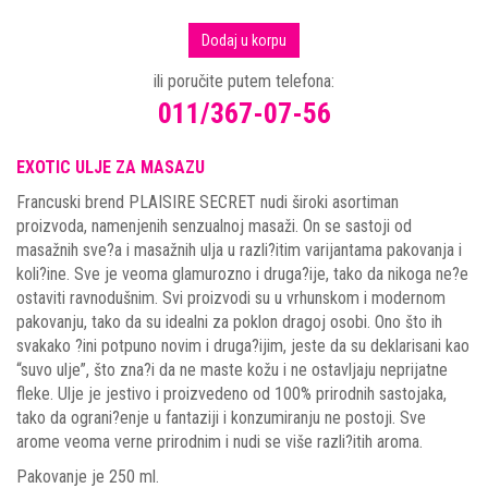
Dodaj u korpu
ili poručite putem telefona:
011/367-07-56
EXOTIC ULJE ZA MASAZU
Francuski brend PLAISIRE SECRET nudi široki asortiman
proizvoda, namenjenih senzualnoj masaži. On se sastoji od
masažnih sve?a i masažnih ulja u razli?itim varijantama pakovanja i
koli?ine. Sve je veoma glamurozno i druga?ije, tako da nikoga ne?e
ostaviti ravnodušnim. Svi proizvodi su u vrhunskom i modernom
pakovanju, tako da su idealni za poklon dragoj osobi. Ono što ih
svakako ?ini potpuno novim i druga?ijim, jeste da su deklarisani kao
“suvo ulje”, što zna?i da ne maste kožu i ne ostavljaju neprijatne
fleke. Ulje je jestivo i proizvedeno od 100% prirodnih sastojaka,
tako da ograni?enje u fantaziji i konzumiranju ne postoji. Sve
arome veoma verne prirodnim i nudi se više razli?itih aroma.
Pakovanje je 250 ml.