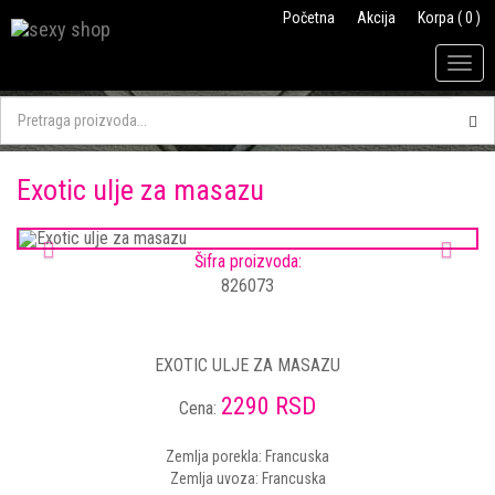
Početna
Akcija
Korpa ( 0 )
Togg
navig
Exotic ulje za masazu
Previous
Next
Šifra proizvoda:
826073
EXOTIC ULJE ZA MASAZU
2290 RSD
Cena:
Zemlja porekla: Francuska
Zemlja uvoza: Francuska