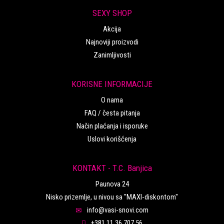
SEXY SHOP
Akcija
Najnoviji proizvodi
Zanimljivosti
KORISNE INFORMACIJE
O nama
FAQ / česta pitanja
Način plaćanja i isporuke
Uslovi korišćenja
KONTAKT - T.C. Banjica
Paunova 24
Nisko prizemlje, u nivou sa "MAXI-diskontom"
info@vasi-snovi.com
+381 11 36 707 56