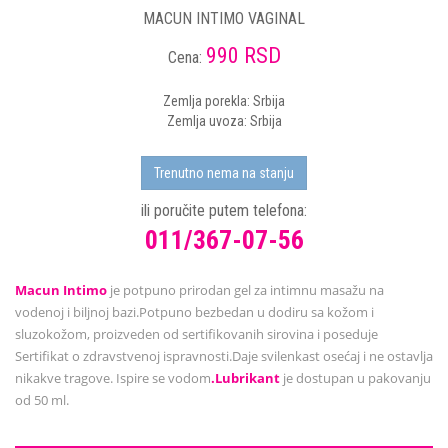
MACUN INTIMO VAGINAL
990 RSD
Cena:
Zemlja porekla: Srbija
Zemlja uvoza: Srbija
Trenutno nema na stanju
ili poručite putem telefona:
011/367-07-56
Macun Intimo
je potpuno prirodan gel za intimnu masažu na
vodenoj i biljnoj bazi.Potpuno bezbedan u dodiru sa kožom i
sluzokožom, proizveden od sertifikovanih sirovina i poseduje
Sertifikat o zdravstvenoj ispravnosti.Daje svilenkast osećaj i ne ostavlja
nikakve tragove. Ispire se vodom
.Lubrikant
je dostupan u pakovanju
od 50 ml.