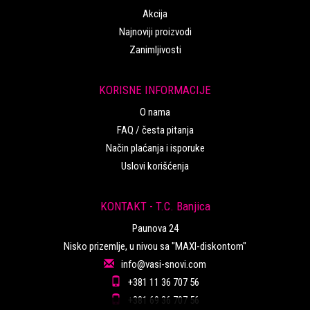
Akcija
Najnoviji proizvodi
Zanimljivosti
KORISNE INFORMACIJE
O nama
FAQ / česta pitanja
Način plaćanja i isporuke
Uslovi korišćenja
KONTAKT - T.C. Banjica
Paunova 24
Nisko prizemlje, u nivou sa "MAXI-diskontom"
info@vasi-snovi.com
+381 11 36 707 56
+381 69 36 707 56