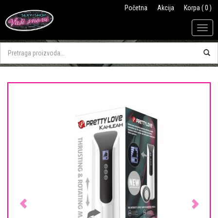
Početna
Akcija
Korpa ( 0 )
Togg
navig
Previous
Next