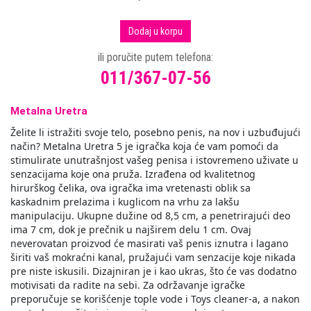
Dodaj u korpu
ili poručite putem telefona:
011/367-07-56
Metalna Uretra
Želite li istražiti svoje telo, posebno penis, na nov i uzbuđujući
način? Metalna Uretra 5 je igračka koja će vam pomoći da
stimulirate unutrašnjost vašeg penisa i istovremeno uživate u
senzacijama koje ona pruža. Izrađena od kvalitetnog
hirurškog čelika, ova igračka ima vretenasti oblik sa
kaskadnim prelazima i kuglicom na vrhu za lakšu
manipulaciju. Ukupne dužine od 8,5 cm, a penetrirajući deo
ima 7 cm, dok je prečnik u najširem delu 1 cm. Ovaj
neverovatan proizvod će masirati vaš penis iznutra i lagano
širiti vaš mokraćni kanal, pružajući vam senzacije koje nikada
pre niste iskusili. Dizajniran je i kao ukras, što će vas dodatno
motivisati da radite na sebi. Za održavanje igračke
preporučuje se korišćenje tople vode i Toys cleaner-a, a nakon