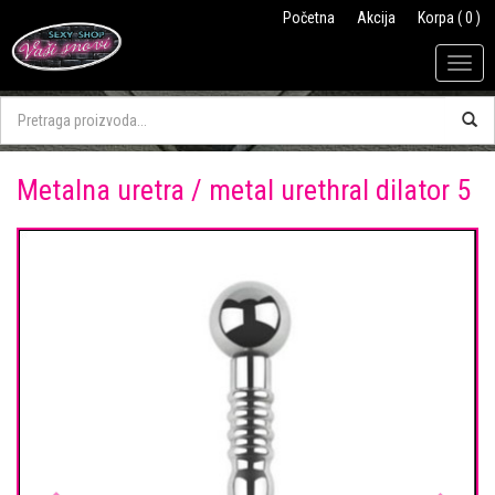
Početna
Akcija
Korpa ( 0 )
Togg
navig
Metalna uretra / metal urethral dilator 5
Previous
Next