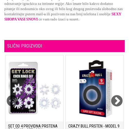
odrzavanje igrackica za intimne regije. Ako imate bilo kakvo dodatno
pitanje ili nedoumicu oko ovog ili bilo kog drugog proizvoda slobodno nas
kontaktirajte putem mail-a ili pozivom na nas broj telefona i osoblje
SEXY
SHOPA VASI SNOVI
ce vam rado izaci u susret.
SLIČNI PROIZVODI
G
SET OD 4 PROVIDNA PRSTENA
CRAZY BULL PRSTEN - MODEL 9