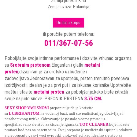
Zemlja porekla: Kina
Zemlja uvoza: Holandija
Dodaj u korpu
ili poručite putem telefona:
011/367-07-56
Poboljšajte svoje intimne performanse i dozivite vrhunac orgazma
sa
Srebrnim prstenom
.Elegantan i glatki
metalni
prsten
,dizajniran je za erotsko uzbuđenje i
zadovoljstvo.Jednostavan za upotrebu, prsten trenutno povećava
izdržljivost i idealan je za prvi put i za iskusne korisnike.Upotrebite
maštu i stavite
metalni prsten
za poboljšanje,kako biste istražili
svoje najluđe snove. PRECNIK PRSTENA
3.75 CM.
SEXY SHOP VASI SNOVI
preporucuje da je koristite
sa
LUBRIKANTOM
na vodenoj bazi, radi sto realisticnijeg dozivljaja i
nezaboravnog uzitka. Odrzavanje je postalo veoma prosto uz
specjializovano sretstvo za ciscenje igracaka
TOY CLEANER
koje mozete
pronaci kod nas na nasem sajtu. Ovaj preparat je medicinski ispitan i odobren
a preporucuju ga svi veci evropski proizvodjaci kao idealno sretstvo za