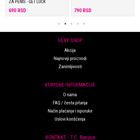
ZA PENIS - GET LOCK
690 RSD
790 RSD
SEXY SHOP
Akcija
Najnoviji proizvodi
Zanimljivosti
KORISNE INFORMACIJE
O nama
FAQ / česta pitanja
Način plaćanja i isporuke
Uslovi korišćenja
KONTAKT - T.C. Banjica