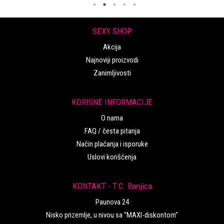
SEXY SHOP
Akcija
Najnoviji proizvodi
Zanimljivosti
KORISNE INFORMACIJE
O nama
FAQ / česta pitanja
Način plaćanja i isporuke
Uslovi korišćenja
KONTAKT - T.C. Banjica
Paunova 24
Nisko prizemlje, u nivou sa "MAXI-diskontom"