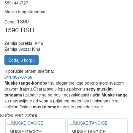
5591446727
Muske tange-konobar
1390
Cena:
1590 RSD
Zemlja porekla: Kina
Zemlja uvoza: Kina
Dodaj u korpu
ili poručite putem telefona:
011/367-07-56
Muske tange-konobar
su elegantne koje odlicno stoje svakom
pravom frajeru.Ocaraj svoju lepsu polovinu
sexy muskim
tangama
i zabavite se na nov i nesvakidasnji način.
Muske tange
su napravljene od veoma prijatnog materijala i univerzalne su
velicine.Ostale
muske tange
mozete pogledati
ovde
.
SLIČNI PROIZVODI
MUSKE GACICE
MUSKE TANGICE