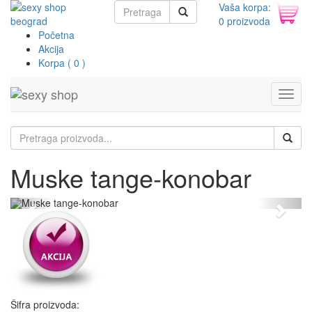
Vaša korpa:
0 proizvoda
Početna
Akcija
Korpa ( 0 )
Toggl
navig
Muske tange-konobar
Previous
Next
Šifra proizvoda: