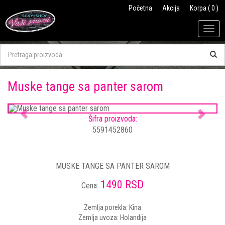
Početna
Akcija
Korpa ( 0 )
Togg
navig
Muske tange sa panter sarom
Previous
Next
Šifra proizvoda:
5591452860
MUSKE TANGE SA PANTER SAROM
1490 RSD
Cena:
Zemlja porekla: Kina
Zemlja uvoza: Holandija