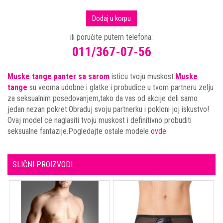
Dodaj u korpu
ili poručite putem telefona:
011/367-07-56
Muske tange panter sa sarom
isticu tvoju muskost.
Muske
tange
su veoma udobne i glatke i probudice u tvom partneru zelju
za seksualnim posedovanjem,tako da vas od akcije deli samo
jedan nezan pokret.Obraduj svoju partnerku i pokloni joj iskustvo!
Ovaj model ce naglasiti tvoju muskost i definitivno probuditi
seksualne fantazije.Pogledajte ostale modele
ovde
.
SLIČNI PROIZVODI