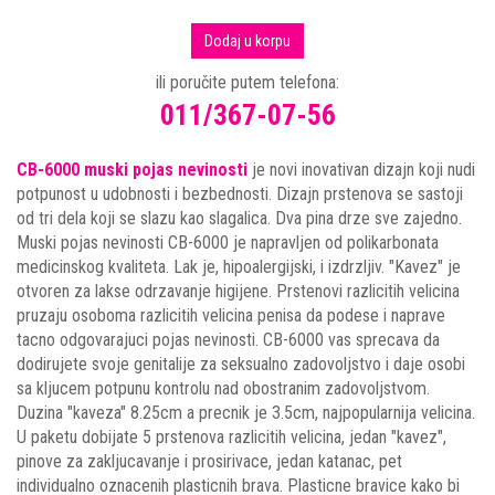
Dodaj u korpu
ili poručite putem telefona:
011/367-07-56
CB-6000 muski pojas nevinosti
je novi inovativan dizajn koji nudi
potpunost u udobnosti i bezbednosti. Dizajn prstenova se sastoji
od tri dela koji se slazu kao slagalica. Dva pina drze sve zajedno.
Muski pojas nevinosti CB-6000 je napravljen od polikarbonata
medicinskog kvaliteta. Lak je, hipoalergijski, i izdrzljiv. "Kavez" je
otvoren za lakse odrzavanje higijene. Prstenovi razlicitih velicina
pruzaju osoboma razlicitih velicina penisa da podese i naprave
tacno odgovarajuci pojas nevinosti. CB-6000 vas sprecava da
dodirujete svoje genitalije za seksualno zadovoljstvo i daje osobi
sa kljucem potpunu kontrolu nad obostranim zadovoljstvom.
Duzina "kaveza" 8.25cm a precnik je 3.5cm, najpopularnija velicina.
U paketu dobijate 5 prstenova razlicitih velicina, jedan "kavez",
pinove za zakljucavanje i prosirivace, jedan katanac, pet
individualno oznacenih plasticnih brava. Plasticne bravice kako bi