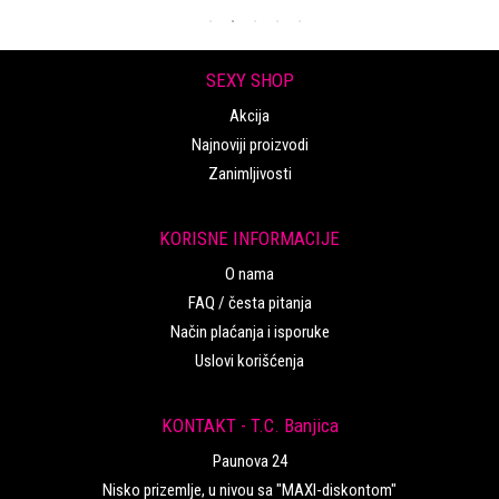
SEXY SHOP
Akcija
Najnoviji proizvodi
Zanimljivosti
KORISNE INFORMACIJE
O nama
FAQ / česta pitanja
Način plaćanja i isporuke
Uslovi korišćenja
KONTAKT - T.C. Banjica
Paunova 24
Nisko prizemlje, u nivou sa "MAXI-diskontom"