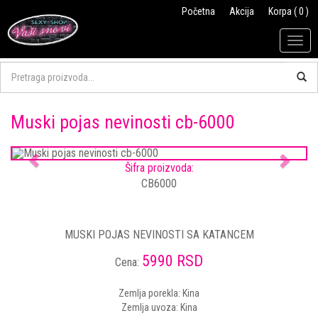
Početna
Akcija
Korpa ( 0 )
Togg
navig
Muski pojas nevinosti cb-6000
Previous
Next
Šifra proizvoda:
CB6000
MUSKI POJAS NEVINOSTI SA KATANCEM
5990 RSD
Cena:
Zemlja porekla: Kina
Zemlja uvoza: Kina