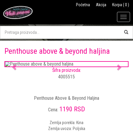
Početna
Akcija
Korpa ( 0 )
Togg
navig
Penthouse above & beyond haljina
Previous
Next
Šifra proizvoda:
4005515
Penthouse Above & Beyond Haljina
1190 RSD
Cena:
Zemlja porekla: Kina
Zemlja uvoza: Poljska