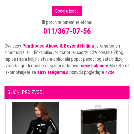
Dodaj u korpu
ili poručite putem telefona:
011/367-07-56
Ova sexy
Penthouse Above & Beyond Haljina
je crne boje i
super uska ,ali i fleksibilna jer materijal sadrzi 12% elastina.Zbog
rupica i sara haljina stvara oblik tela poput pescanog sata,a dizajn
izmedju grudi dodaje elegantu notu ovoj
sexy haljinice
.Mozete da
iskombinujete sa
sexy tangama
,a ponudu pogledajte
ovde
.
SLIČNI PROIZVODI