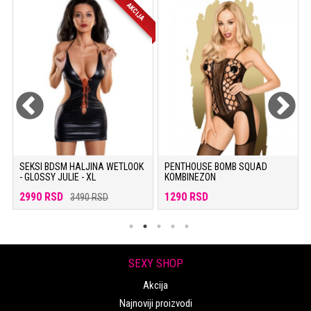
AKCIJA
SEKSI BDSM HALJINA WETLOOK
PENTHOUSE BOMB SQUAD
- GLOSSY JULIE - XL
KOMBINEZON
2990 RSD
1290 RSD
3490 RSD
SEXY SHOP
Akcija
Najnoviji proizvodi