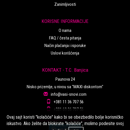
Zanimljivosti
KORISNE INFORMACIJE
O nama
FAQ / česta pitanja
Način plaćanja i isporuke
Uslovi korišćenja
KONTAKT - T.C. Banjica
Paunova 24
Nisko prizemlje, u nivou sa "MAXI-diskontom"
info@vasi-snovi.com
+381 11 36 707 56
+381 69 36 707 56
Ovaj sajt koristi "kolačiće" kako bi se obezbedilo bolje korisničko
©2026.vasi-snovi.com. Sva prava zadržana.
iskustvo. Ako želite da blokirate "kolačiće", molimo podesite svoj