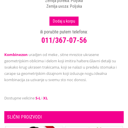
Zemlja porekla: Poljska
Zemlja uvoza: Poljska
Dodaj u korpu
ili poručite putem telefona:
011/367-07-56
Kombinezon
uradjen od meke , sitne mrezice ukrasene
geometrijskim oblicima i delom koji imitira haltere.Glavni detalji su
svakako krug ukrasen trakicama, koji se nalazi u predelu stomaka i
carape sa geometrijskim dizajnom koji izduzuje nogu.Idealna
kombinacija za uzivanje u svemu sto noc donosi.
Dostupne velicine
S-L
i
XL
SLIČNI PROIZVODI