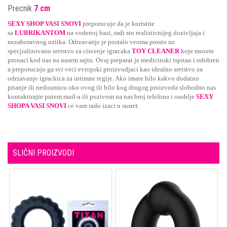
Precnik
7 cm
SEXY SHOP VASI SNOVI
preporucuje da je koristite
sa
LUBRIKANTOM
na vodenoj bazi, radi sto realisticnijeg dozivljaja i
nezaboravnog uzitka. Odrzavanje je postalo veoma prosto uz
specjializovano sretstvo za ciscenje igracaka
TOY CLEANER
koje mozete
pronaci kod nas na nasem sajtu. Ovaj preparat je medicinski ispitan i odobren
a preporucuju ga svi veci evropski proizvodjaci kao idealno sretstvo za
odrzavanje igrackica za intimne regije. Ako imate bilo kakvo dodatno
pitanje ili nedoumicu oko ovog ili bilo kog drugog proizvoda slobodno nas
kontaktirajte putem mail-a ili pozivom na nas broj telefona i osoblje
SEXY
SHOPA VASI SNOVI
ce vam rado izaci u susret.
SLIČNI PROIZVODI