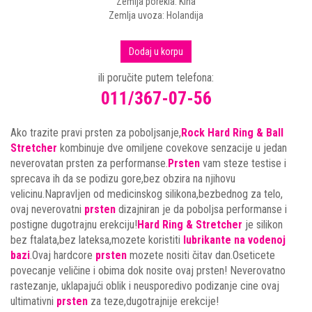
Zemlja porekla: Kina
Zemlja uvoza: Holandija
Dodaj u korpu
ili poručite putem telefona:
011/367-07-56
Ako trazite pravi prsten za poboljsanje,
Rock Hard Ring & Ball
Stretcher
kombinuje dve omiljene covekove senzacije u jedan
neverovatan prsten za performanse.
Prsten
vam steze testise i
sprecava ih da se podizu gore,bez obzira na njihovu
velicinu.Napravljen od medicinskog silikona,bezbednog za telo,
ovaj neverovatni
prsten
dizajniran je da poboljsa performanse i
postigne dugotrajnu erekciju!
Hard Ring & Stretcher
je silikon
bez ftalata,bez lateksa,mozete koristiti
lubrikante na vodenoj
bazi
.Ovaj hardcore
prsten
mozete nositi čitav dan.Oseticete
povecanje veličine i obima dok nosite ovaj prsten! Neverovatno
rastezanje, uklapajući oblik i neusporedivo podizanje cine ovaj
ultimativni
prsten
za teze,dugotrajnije erekcije!