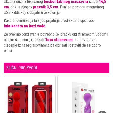
Ukupna duzina luksuznog
beskontaktnog masazera
iznosi
16,5
cm
, dok je njegov
precnik 3,5 cm
. Puni se pomocu magnetnog
USB kabla koji dobijate u pakovanju.
Kako bi stimulacija bila jos prijatnija predlazemo upotrebu
lubrikanata na bazi vode
.
Za pravilno odrzavanje potrebno je igracku oprati mlakom vodom i
blagim sapunom, isprskati
Toys cleanerom
sredstvom za
ciscenje iz naseg asortimana pa obrisati i ostaviti da se dobro
osusi.
SLIČNI PROIZVODI