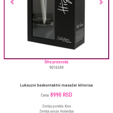
Šifra proizvoda:
9016549
Luksuzni beskontaktni masažer klitorisa
8990 RSD
Cena:
Zemlja porekla: Kina
Zemlja uvoza: Holandija