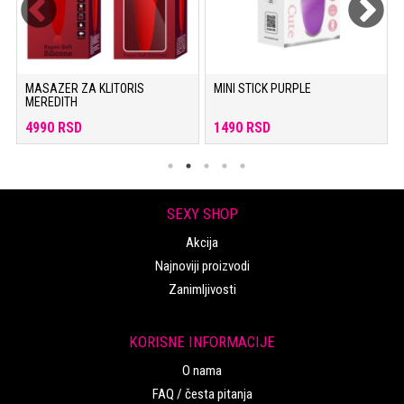
MASAZER ZA KLITORIS
MINI STICK PURPLE
MEREDITH
4990 RSD
1490 RSD
SEXY SHOP
Akcija
Najnoviji proizvodi
Zanimljivosti
KORISNE INFORMACIJE
O nama
FAQ / česta pitanja