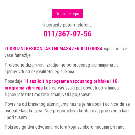
Dodaj u korpu
ili poručite putem telefona:
011/367-07-56
LUKSUZNI BESKONTAKTNI MASAZER KLITORISA
ispunice sve
vase fantazije.
Prelepo je dizajniran, izradjen je od brusenog aluminijuma , a
njegov vrh od najkvalitetnijeg silikona.
Poseduje
11 razlicitih programa vazdusnog pritiska
i
10
programa vibracija
koji ce vas svaki put dovesti do vrhunca.
Njihov intezitet mozete smanjivati i pojacavati.
Povrsina od brusenog aluminijuma nezna je na dodir i ucinice da se
osecate kao kraljica. Nije preporucljivo korititi ovaj proizvod u kadi
i pod tusem.
Pokrecu ga dva odvojena motora koja su skoro necujna pri radu.