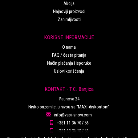
Akcija
Najnoviji proizvodi
Zanimljivosti
KORISNE INFORMACIJE
O nama
FAQ / česta pitanja
Način plaćanja i isporuke
Uslovi korišćenja
KONTAKT - T.C. Banjica
Paunova 24
Nisko prizemlje, u nivou sa "MAXI-diskontom"
info@vasi-snovi.com
+381 11 36 707 56
+381 69 36 707 56