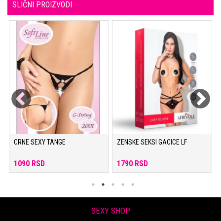
SLIČNI PROIZVODI
A
CRNE SEXY TANGE
ZENSKE SEKSI GACICE LF
1090 RSD
1790 RSD
SEXY SHOP