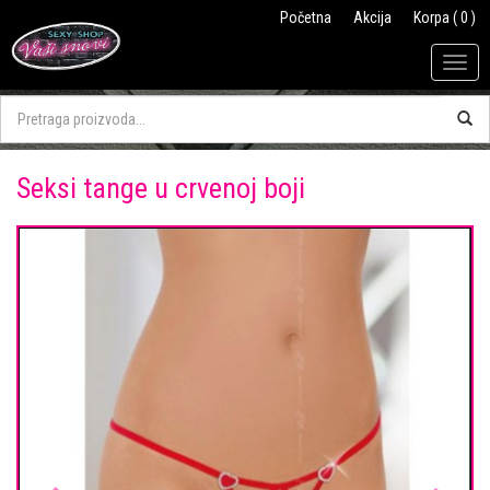
Početna
Akcija
Korpa ( 0 )
Togg
navig
Seksi tange u crvenoj boji
Previous
Next