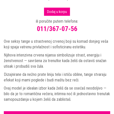
Dodaj u korpu
ili poručite putem telefona:
011/367-07-56
Ove seksy tange u strastvenoj crvenoj boji su komad donjeg veša
koji spaja vatrenu privlačnost i sofisticiranu estetiku.
Njihova intenzivna crvena nijansa simbolizuje strast, energiju i
ženstvenost — savršena za trenutke kada želiš da ostaviš snažan
utisak i probudiš sva čula.
Dizajnirane da nežno prate liniju tela i ističu obline, tange stvaraju
efekat koji mami poglede i budi maštu bez reči.
Ovaj model je idealan izbor kada želiš da se osećaš neodoljivo —
bilo da je to romantična večera, intimna noć ili jednostavno trenutak
samopouzdanja u kojem želiš da zablistaš.