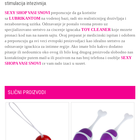
stimulacija intezivnija.
SEXY SHOP VASI SNOVI
preporucuje da ga koristite
sa
LUBRIKANTOM
na vodenoj bazi, radi sto realisticnijeg dozivljaja i
nezaboravnog uzitka. Odrzavanje je postalo veoma prosto uz
specjializovano sretstvo za ciscenje igracaka
TOY CLEANER
koje mozete
pronaci kod nas na nasem sajtu. Ovaj preparat je medicinski ispitan i odobren
a preporucuju ga svi veci evropski proizvodjaci kao idealno sretstvo za
odrzavanje igrackica za intimne regije. Ako imate bilo kakvo dodatno
pitanje ili nedoumicu oko ovog ili bilo kog drugog proizvoda slobodno nas
kontaktirajte putem mail-a ili pozivom na nas broj telefona i osoblje
SEXY
SHOPA VASI SNOVI
ce vam rado izaci u susret.
SLIČNI PROIZVODI