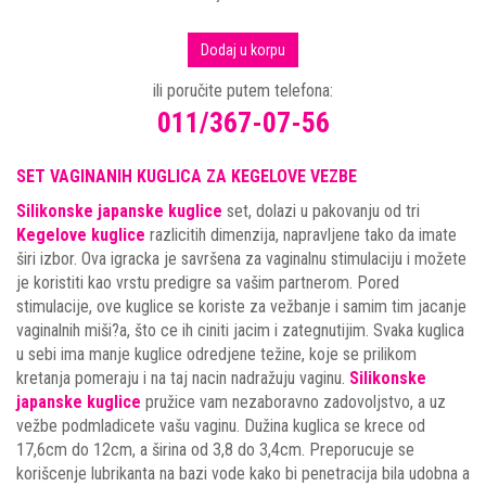
Dodaj u korpu
ili poručite putem telefona:
011/367-07-56
SET VAGINANIH KUGLICA ZA KEGELOVE VEZBE
Silikonske japanske kuglice
set, dolazi u pakovanju od tri
Kegelove kuglice
razlicitih dimenzija, napravljene tako da imate
širi izbor. Ova igracka je savršena za vaginalnu stimulaciju i možete
je koristiti kao vrstu predigre sa vašim partnerom. Pored
stimulacije, ove kuglice se koriste za vežbanje i samim tim jacanje
vaginalnih miši?a, što ce ih ciniti jacim i zategnutijim. Svaka kuglica
u sebi ima manje kuglice odredjene težine, koje se prilikom
kretanja pomeraju i na taj nacin nadražuju vaginu.
Silikonske
japanske kuglice
pružice vam nezaboravno zadovoljstvo, a uz
vežbe podmladicete vašu vaginu. Dužina kuglica se krece od
17,6cm do 12cm, a širina od 3,8 do 3,4cm. Preporucuje se
korišcenje lubrikanta na bazi vode kako bi penetracija bila udobna a