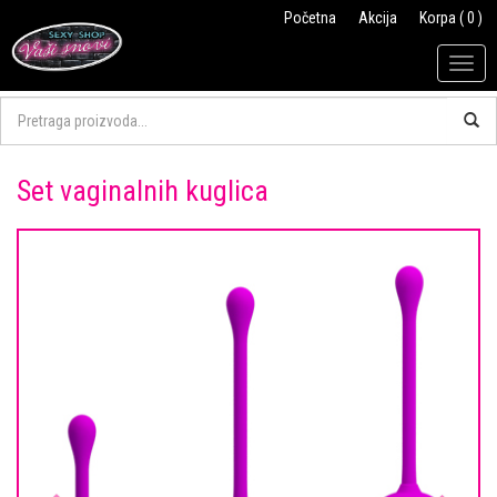
Početna
Akcija
Korpa ( 0 )
Togg
navig
Set vaginalnih kuglica
Previous
Next