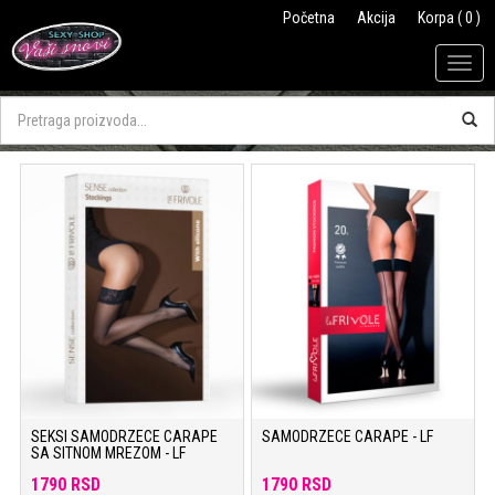
Početna
Akcija
Korpa ( 0 )
Togg
navig
SEKSI SAMODRZECE CARAPE
SAMODRZECE CARAPE - LF
SA SITNOM MREZOM - LF
1790 RSD
1790 RSD