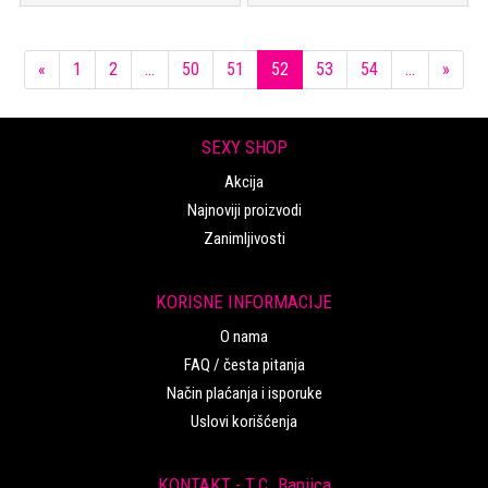
Previous
Next
«
1
2
...
50
51
52
53
54
...
»
SEXY SHOP
Akcija
Najnoviji proizvodi
Zanimljivosti
KORISNE INFORMACIJE
O nama
FAQ / česta pitanja
Način plaćanja i isporuke
Uslovi korišćenja
KONTAKT - T.C. Banjica