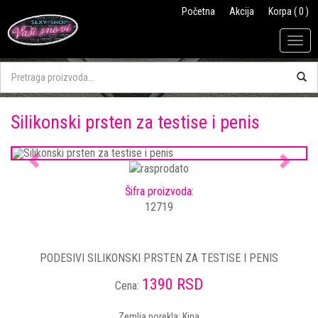
Početna
Akcija
Korpa ( 0 )
Togg
navig
Silikonski prsten za testise i penis
Previous
Next
Šifra proizvoda:
12719
PODESIVI SILIKONSKI PRSTEN ZA TESTISE I PENIS
1390 RSD
Cena:
Zemlja porekla: Kina