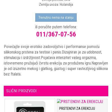
Zemlja uvoza: Holandija
Trenutno nema na stanju
ili poručite putem telefona:
011/367-07-56
Povećajte svoje erotsko zadovoljstvo i performanse pomoću
silikonskog prstena za testise i penis.Dizajniran je za udobnost,
stimulaciju i izdržljivost.Pojačava intenzitet vašeg orgazma,
istovremeno pružajući čvrstu erekciju za produženu igru.Napravljen
je od izuzetno mekog i glatkog, gustog i super rastezljivog silikona
bez ftalata.
SLIČNI PROIZVODI
PRSTENOVI ZA EREKCIJU