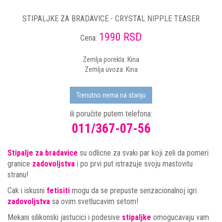
STIPALJKE ZA BRADAVICE - CRYSTAL NIPPLE TEASER
1990 RSD
Cena:
Zemlja porekla: Kina
Zemlja uvoza: Kina
Trenutno nema na stanju
ili poručite putem telefona:
011/367-07-56
Stipalje za bradavice
su odlicne za svaki par koji zeli da pomeri
granice
zadovoljstva
i po prvi put istrazuje svoju mastovitu
stranu!
Cak i iskusni
fetisiti
mogu da se prepuste senzacionalnoj igri
zadovoljstva
sa ovim svetlucavim setom!
Mekani silikonski jastucici i podesive
stipaljke
omogucavaju vam