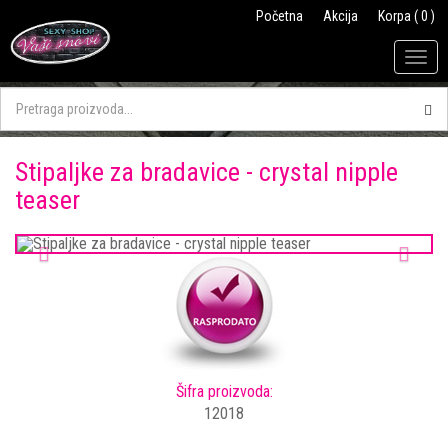
Početna
Akcija
Korpa ( 0 )
Togg
navig
Stipaljke za bradavice - crystal nipple
teaser
Previous
Next
Šifra proizvoda:
12018