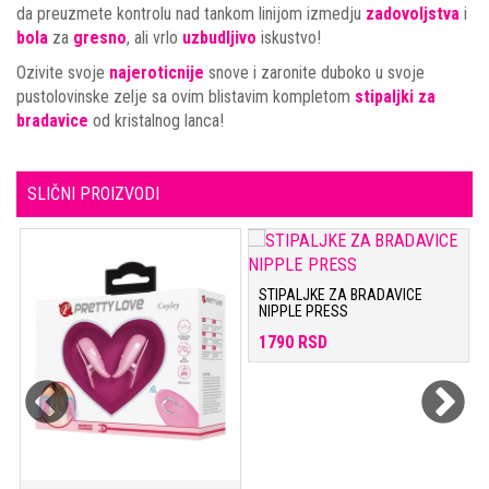
da preuzmete kontrolu nad tankom linijom izmedju
zadovoljstva
i
bola
za
gresno
, ali vrlo
uzbudljivo
iskustvo!
Ozivite svoje
najeroticnije
snove i zaronite duboko u svoje
pustolovinske zelje sa ovim blistavim kompletom
stipaljki za
bradavice
od kristalnog lanca!
SLIČNI PROIZVODI
STIPALJKE ZA BRADAVICE
NIPPLE PRESS
1790 RSD