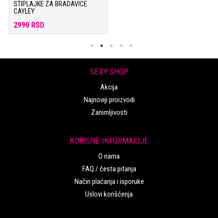
STIPLAJKE ZA BRADAVICE
CAYLEY
2990 RSD
SEXY SHOP
Akcija
Najnoviji proizvodi
Zanimljivosti
KORISNE INFORMACIJE
O nama
FAQ / česta pitanja
Način plaćanja i isporuke
Uslovi korišćenja