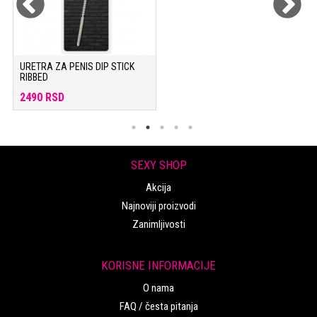
URETRA ZA PENIS DIP STICK
RIBBED
2490 RSD
SEXY SHOP
Akcija
Najnoviji proizvodi
Zanimljivosti
KORISNE INFORMACIJE
O nama
FAQ / česta pitanja