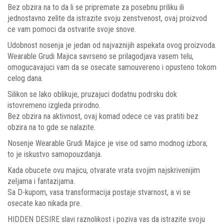
Bez obzira na to da li se pripremate za posebnu priliku ili
jednostavno zelite da istrazite svoju zenstvenost, ovaj proizvod
ce vam pomoci da ostvarite svoje snove.
Udobnost nosenja je jedan od najvaznijih aspekata ovog proizvoda.
Wearable Grudi Majica savrseno se prilagodjava vasem telu,
omogucavajuci vam da se osecate samouvereno i opusteno tokom
celog dana.
Silikon se lako oblikuje, pruzajuci dodatnu podrsku dok
istovremeno izgleda prirodno.
Bez obzira na aktivnost, ovaj komad odece ce vas pratiti bez
obzira na to gde se nalazite.
Nosenje Wearable Grudi Majice je vise od samo modnog izbora;
to je iskustvo samopouzdanja.
Kada obucete ovu majicu, otvarate vrata svojim najskrivenijim
zeljama i fantazijama.
Sa D-kupom, vasa transformacija postaje stvarnost, a vi se
osecate kao nikada pre.
HIDDEN DESIRE slavi raznolikost i poziva vas da istrazite svoju