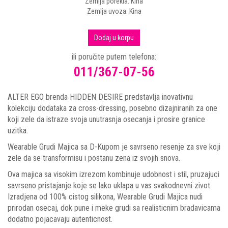
Zemlja porekla: Kina
Zemlja uvoza: Kina
Dodaj u korpu
ili poručite putem telefona:
011/367-07-56
ALTER EGO brenda HIDDEN DESIRE predstavlja inovativnu
kolekciju dodataka za cross-dressing, posebno dizajniranih za one
koji zele da istraze svoja unutrasnja osecanja i prosire granice
uzitka.
Wearable Grudi Majica sa D-Kupom je savrseno resenje za sve koji
zele da se transformisu i postanu zena iz svojih snova.
Ova majica sa visokim izrezom kombinuje udobnost i stil, pruzajuci
savrseno pristajanje koje se lako uklapa u vas svakodnevni zivot.
Izradjena od 100% cistog silikona, Wearable Grudi Majica nudi
prirodan osecaj, dok pune i meke grudi sa realisticnim bradavicama
dodatno pojacavaju autenticnost.