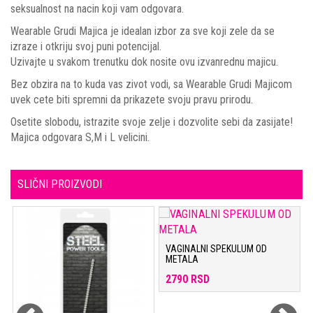
seksualnost na nacin koji vam odgovara.
Wearable Grudi Majica je idealan izbor za sve koji zele da se
izraze i otkriju svoj puni potencijal.
Uzivajte u svakom trenutku dok nosite ovu izvanrednu majicu.
Bez obzira na to kuda vas zivot vodi, sa Wearable Grudi Majicom
uvek cete biti spremni da prikazete svoju pravu prirodu.
Osetite slobodu, istrazite svoje zelje i dozvolite sebi da zasijate!
Majica odgovara S,M i L velicini.
SLIČNI PROIZVODI
VAGINALNI SPEKULUM OD
METALA
2790 RSD