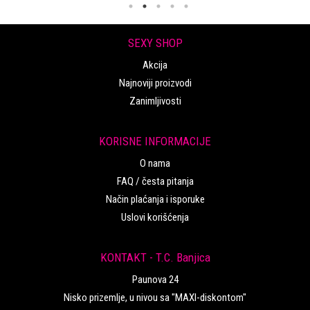
SEXY SHOP
Akcija
Najnoviji proizvodi
Zanimljivosti
KORISNE INFORMACIJE
O nama
FAQ / česta pitanja
Način plaćanja i isporuke
Uslovi korišćenja
KONTAKT - T.C. Banjica
Paunova 24
Nisko prizemlje, u nivou sa "MAXI-diskontom"