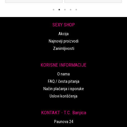
SEXY SHOP
Akcija
Najnoviji proizvodi
Zanimljivosti
KORISNE INFORMACIJE
O nama
FAQ / česta pitanja
Način plaćanja i isporuke
Uslovi korišćenja
KONTAKT - T.C. Banjica
Paunova 24