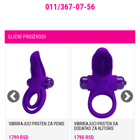
011/367-07-56
SLIČNI PROIZVODI
A
VIBRIRAJUCI PRSTEN ZA PENIS
VIBRIRAJUCI PRSTEN SA
DODATKO ZA KLITORIS
1790 RSD
1790 RSD