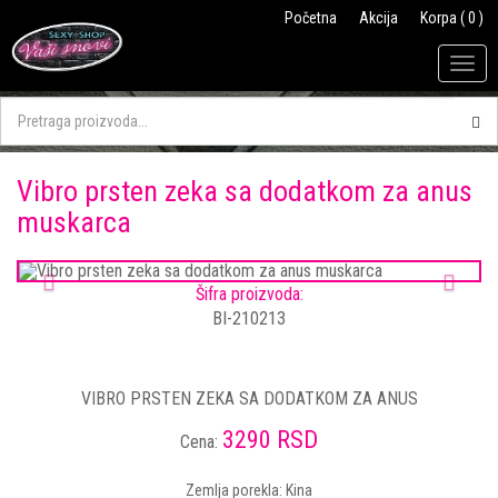
Početna
Akcija
Korpa ( 0 )
Togg
navig
Vibro prsten zeka sa dodatkom za anus
muskarca
Previous
Next
Šifra proizvoda:
BI-210213
VIBRO PRSTEN ZEKA SA DODATKOM ZA ANUS
3290 RSD
Cena:
Zemlja porekla: Kina