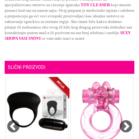
specjializovano sretstvo za ciscenje igracaka
TOY CLEANER
koje mozete
pronaci kod nas na nasem sajtu. Ovaj preparat je medicinski ispitan i odobren
a preporucuju ga svi veci evropski proizvodjaci kao idealno sretstvo za
odrzavanje igrackica za intimne regije. Ako imate bilo kakvo dodatno
pitanje ili nedoumicu oko ovog ili bilo kog drugog proizvoda slobodno nas
kontaktirajte putem mail-a ili pozivom na nas broj telefona i osoblje
SEXY
SHOPA VASI SNOVI
ce vam rado izaci u susret.
SLIČNI PROIZVODI
AKCIJA