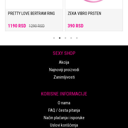
PRETTY LOVE BERTRAM RING
ZEKA VIBRO PRSTEN
1190 RSD
390 RSD
1290 RSD
SEXY SHOP
Akcija
Najnoviji proizvodi
Zanimljivosti
KORISNE INFORMACIJE
O nama
FAQ / česta pitanja
Način plaćanja i isporuke
Uslovi korišćenja