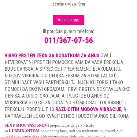
Zemlja uvoza: Kina
Dodaj u korpu
ili poručite putem telefona:
011/367-07-56
VIBRO PRSTEN ZEKA SA DODATKOM ZA ANUS
OVAJ
NEVEROVATNI PRSTEN POMOCICE VAM DA VASA EREKCIJA
BUDE CVRSCA, A SPRECICE I PREVREMENU EJAKULACIJU.
NJEGOV VIBRIRAJUCI DEO(SA ZEKOM ZA STIMULACIJU)
STIMULISACE VASU PARTNERKU TJ. NJEN KLITORIS I TAKO
POMOCI DA DOZIVI ORGAZAM. PRVI PRSTEN SE STAVLJA OKO
PENISA, A DRUGI OKO JAJA, A PLUG IDE U ANUS OD
MUSKARCA STO CE GA DODATNO STIMULISATI I OCVRSNUTI
EREKCIJU. POSEDUJE 10
RAZLICITIH MODOVA VIBRACIJE
, A
NAPRAVLJEN JE OD KVALITETNOG I DUGOTRAJNOG SILIKONA.
SEXY SHOP VASI SNOVI
preporucuje da ga koristite
sa
LUBRIKANTOM
na vodenoj bazi, radi sto realisticnijeg dozivljaja i
nezaboravnog uzitka. Odrzavanje je postalo veoma prosto uz