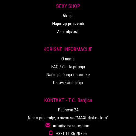
SEXY SHOP
Akcija
Najnoviji proizvodi
Zanimljivosti
KORISNE INFORMACIJE
O nama
FAQ / česta pitanja
Način plaćanja i isporuke
Uslovi korišćenja
KONTAKT - T.C. Banjica
Paunova 24
Nisko prizemlje, u nivou sa "MAXI-diskontom"
info@vasi-snovi.com
+381 11 36 707 56