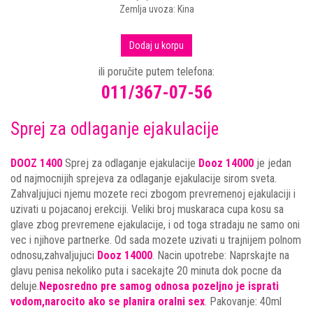
Zemlja uvoza: Kina
Dodaj u korpu
ili poručite putem telefona:
011/367-07-56
Sprej za odlaganje ejakulacije
DOOZ 1400
Sprej za odlaganje ejakulacije
Dooz 14000
je jedan
od najmocnijih sprejeva za odlaganje ejakulacije sirom sveta.
Zahvaljujuci njemu mozete reci zbogom prevremenoj ejakulaciji i
uzivati u pojacanoj erekciji. Veliki broj muskaraca cupa kosu sa
glave zbog prevremene ejakulacije, i od toga stradaju ne samo oni
vec i njihove partnerke. Od sada mozete uzivati u trajnijem polnom
odnosu,zahvaljujuci
Dooz 14000
. Nacin upotrebe: Naprskajte na
glavu penisa nekoliko puta i sacekajte 20 minuta dok pocne da
deluje.
Neposredno pre samog odnosa pozeljno je isprati
vodom,narocito ako se planira oralni sex
. Pakovanje: 40ml