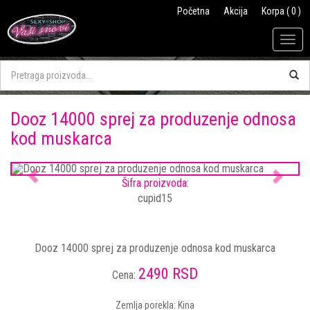
Početna
Akcija
Korpa ( 0 )
Togg
navig
Dooz 14000 sprej za produzenje odnosa
kod muskarca
Previous
Next
Šifra proizvoda:
cupid15
Dooz 14000 sprej za produzenje odnosa kod muskarca
2490 RSD
Cena:
Zemlja porekla: Kina