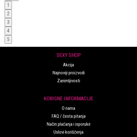
1
2
3
4
5
SEXY SHOP
Akcija
Najnoviji proizvodi
Zanimljivosti
KORISNE INFORMACIJE
O nama
FAQ / česta pitanja
Način plaćanja i isporuke
Uslovi korišćenja