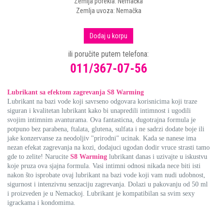
Zemlja porekla: Nemačka
Zemlja uvoza: Nemačka
Dodaj u korpu
ili poručite putem telefona:
011/367-07-56
Lubrikant sa efektom zagrevanja S8 Warming
Lubrikant na bazi vode koji savrseno odgovara korisnicima koji traze
siguran i kvalitetan lubrikant kako bi unapredili intimnost i ugodili
svojim intimnim avanturama. Ova fantasticna, dugotrajna formula je
potpuno bez parabena, ftalata, glutena, sulfata i ne sadrzi dodate boje ili
jake konzervanse za neodoljiv "prirodni" ucinak. Kada se nanese ima
nezan efekat zagrevanja na kozi, dodajuci ugodan dodir vruce strasti tamo
gde to zelite! Narucite
S8 Warming
lubrikant danas i uzivajte u iskustvu
koje pruza ova sjajna formula. Vasi intimni odnosi nikada nece biti isti
nakon što isprobate ovaj lubrikant na bazi vode koji vam nudi udobnost,
sigurnost i intenzivnu senzaciju zagrevanja. Dolazi u pakovanju od 50 ml
i proizveden je u Nemackoj. Lubrikant je kompatibilan sa svim sexy
igrackama i kondomima.