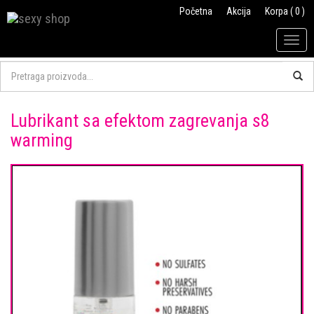
Početna
Akcija
Korpa ( 0 )
Togg
navig
Lubrikant sa efektom zagrevanja s8
warming
Previous
Next