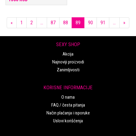
Previous
Next
«
1
2
...
87
88
89
90
91
...
»
SEXY SHOP
Akcija
Najnoviji proizvodi
Zanimljivosti
KORISNE INFORMACIJE
O nama
FAQ / česta pitanja
Način plaćanja i isporuke
Uslovi korišćenja