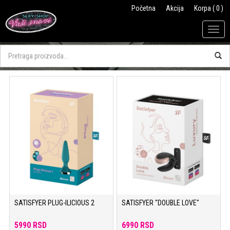
Početna
Akcija
Korpa ( 0 )
Togg
navig
SATISFYER PLUG-ILICIOUS 2
SATISFYER "DOUBLE LOVE"
5990 RSD
6990 RSD