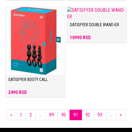
SATISFYER DOUBLE WAND-ER
10990 RSD
SATISFYER BOOTY CALL
2490 RSD
Previous
Next
«
1
2
...
89
90
91
92
93
...
»