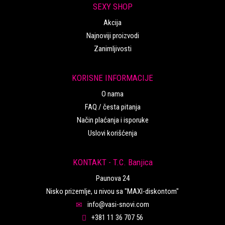
SEXY SHOP
Akcija
Najnoviji proizvodi
Zanimljivosti
KORISNE INFORMACIJE
O nama
FAQ / česta pitanja
Način plaćanja i isporuke
Uslovi korišćenja
KONTAKT - T.C. Banjica
Paunova 24
Nisko prizemlje, u nivou sa "MAXI-diskontom"
info@vasi-snovi.com
+381 11 36 707 56