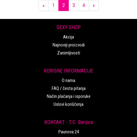
Previous
Next
«
1
2
3
4
»
SEXY SHOP
Akcija
Najnoviji proizvodi
Zanimljivosti
KORISNE INFORMACIJE
O nama
FAQ / česta pitanja
Način plaćanja i isporuke
Uslovi korišćenja
KONTAKT - T.C. Banjica
Paunova 24